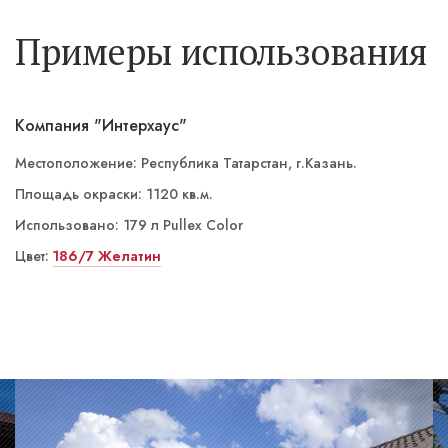
Примеры использования
Компания "Интерхаус"
Местоположение: Республика Татарстан, г.Казань.
Площадь окраски: 1120 кв.м.
Использовано: 179 л Pullex Color
Цвет:
RAL 1015
186/7 Желатин
NCS S 3000-N и RAL 7016
спец. цвет
NCS S 1505-Y40R
NCS 5020-Y40R