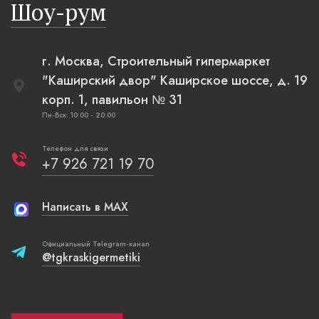
Шоу-рум
плетеные
г. Москва, Строительный гипермаркет
"Каширский двор" Каширское шоссе, д. 19
корп. 1, павильон № 31
Пн-Вск: 10:00 - 20:00
Телефон для связи
+7 926 721 19 70
Написать в MAX
Официальный Telegram-канал
@tgkraskigermetiki