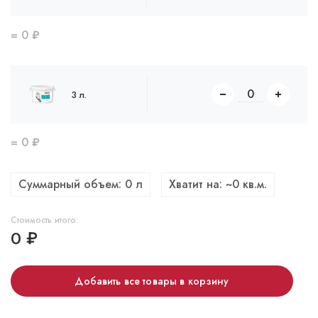
=
0
₽
3 л.
=
0
₽
Суммарный объем:
0
л
Хватит на: ~
0
кв.м.
Стоимость итого:
0
₽
Добавить все товары в корзину