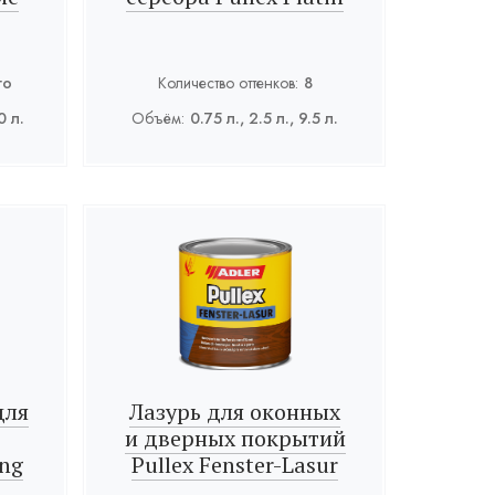
го
Количество оттенков:
8
0 л.
Объём:
0.75 л., 2.5 л., 9.5 л.
для
Лазурь для оконных
и дверных покрытий
ung
Pullex Fenster-Lasur