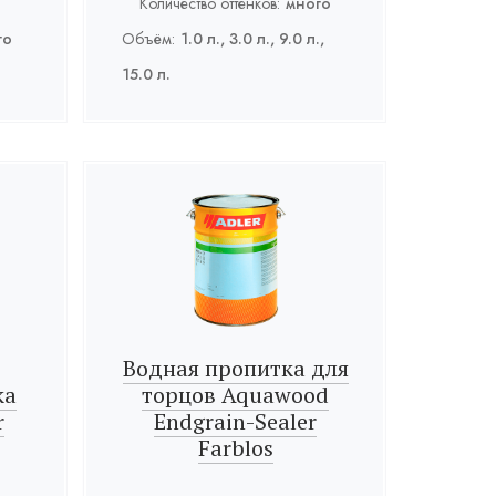
Количество оттенков:
много
го
Объём:
1.0 л., 3.0 л., 9.0 л.,
15.0 л.
Водная пропитка для
ка
торцов Aquawood
r
Endgrain-Sealer
Farblos