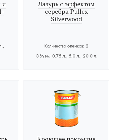
 и
Лазурь с эффектом
1-
серебра Pullex
Silverwood
л.,
Количество оттенков:
2
Объём:
0.75 л., 5.0 л., 20.0 л.
урь
Кроющее покрытие