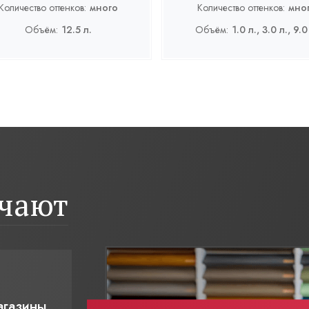
Количество оттенков:
много
Количество оттенков:
мно
Объём:
12.5 л.
Объём:
1.0 л., 3.0 л., 9.0
ичают
агазины