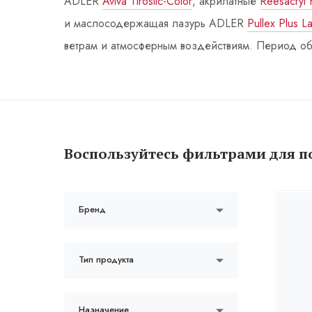
ADLER
Aviva Tirosilc-Color
, акрилатные
Reesacryl 
и маслосодержащая лазурь ADLER
Pullex Plus L
ветрам и атмосферным воздействиям. Период обно
Воспользуйтесь фильтрами для п
Бренд
Тип продукта
Назначение