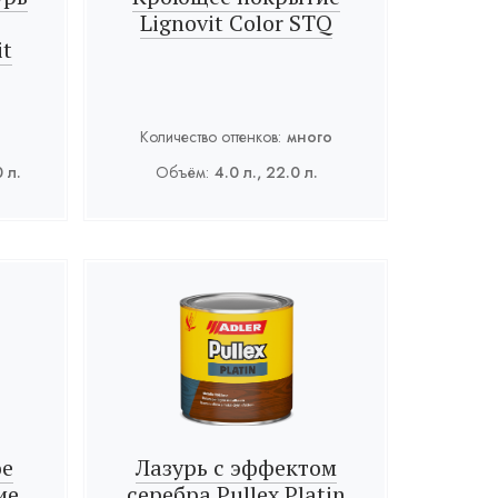
Lignovit Color STQ
it
Количество оттенков:
много
0 л.
Объём:
4.0 л., 22.0 л.
ое
Лазурь с эффектом
ие
серебра Pullex Platin