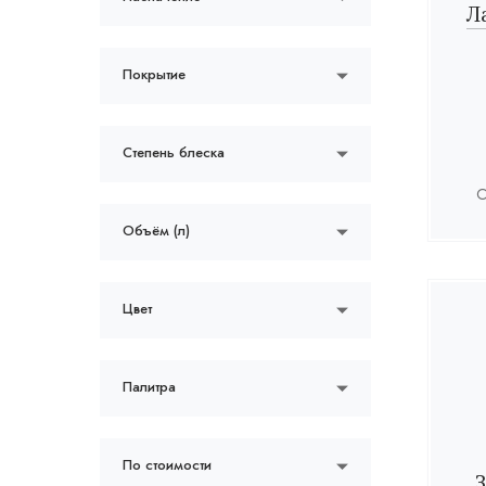
Л
Покрытие
Степень блеска
О
Объём (л)
Цвет
Палитра
По стоимости