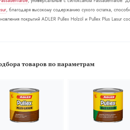
Fassadenfarbe
, универсальные с силоксаном Fassadenfarbe.
asur
, благодаря высокому содержанию сухого остатка, спосо
вления покрытий ADLER Pullex Holzöl и Pullex Plus Lasur сос
одбора товаров по параметрам