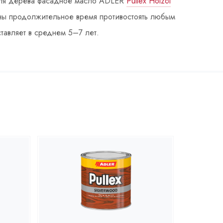
 Для дерева фасадное масло ADLER
Pullex Holzöl
бны продолжительное время противостоять любым
тавляет в среднем 5–7 лет.