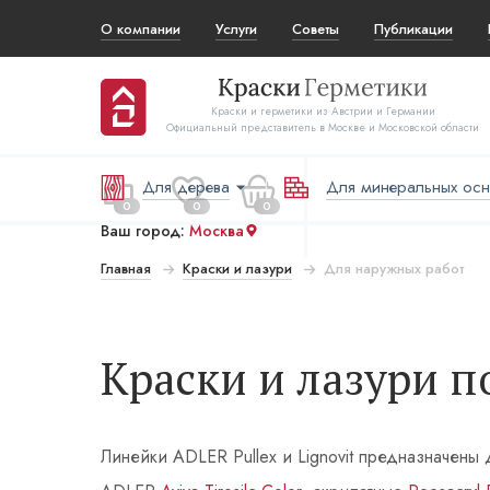
О компании
Услуги
Советы
Публикации
Краски и герметики из Австрии и Германии
Официальный представитель в Москве и Московской области
Для дерева
Для минеральных ос
0
0
0
Ваш город:
Москва
Главная
Краски и лазури
Для наружных работ
 за все:
Перейти в корзину
₽
Краски и лазури 
Линейки ADLER Pullex и Lignovit предназначен