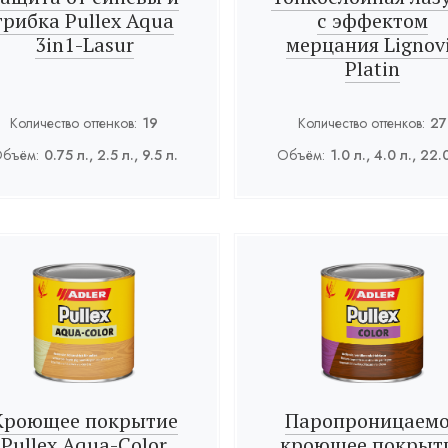
грибка Pullex Aqua
с эффектом
3in1-Lasur
мерцания Lignov
Platin
Количество оттенков:
19
Количество оттенков:
27
бъём:
0.75 л., 2.5 л., 9.5 л.
Объём:
1.0 л., 4.0 л., 22.
Кроющее покрытие
Паропроницаем
Pullex Aqua-Color
кроющее покрыт