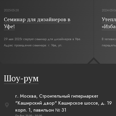
2025-05-28
2024-05-0
Семинар для дизайнеров в
Утепл
Уфе!
«Изба
29 мая 2025г стартует семинар для дизайнеров в Уфе.
В телеви
Адрес проведения семинара: г. Уфа, ул.
переделы
Революционная,12. Время начала семинара 10:00.
интерьер
современн
бревенча
русская п
Шоу-рум
плетеные
г. Москва, Строительный гипермаркет
"Каширский двор" Каширское шоссе, д. 19
корп. 1, павильон № 31
Пн-Вск: 10:00 - 20:00