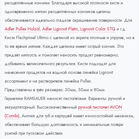
расщеплённые кончики. Благодаря высокой плотности кисти и
одновременно мягких расщеплённых кончиков щетины
обеспечивается идеально гладкое окрашивание поверхности. Для
Adler Pullex Holzöl
,
Adler Lignovit Platin
,
Lignovit Color STQ
и т.д.
Кисти Flachpinsel Ultimo с щетиной из акрила плотные и упругие, но в
то же время мягкие. Каждая щетинка имеет острый кончик. Это
придаёт мягкость и помогает наносить продукт равномерно,
добиваясь великолепного результата. Кисти подходят для
нанесения продуктов на водной основе линейка Lignovit
ассортимент и на растворителе линейка Pullex.
Представлены в трёх размерах: 30мм, 50мм и 80мм.
Герметики RAMSAUER наносят пистолетами. Варианты: ручной и
аккумуляторный. Высококачественный
ручной пистолет AVON
(Combi)
, Англия для туб и картушей имеет износостойкий механизм,
обеспечивает большую долговечность и минимальные потери
усилий при пусковом действии.