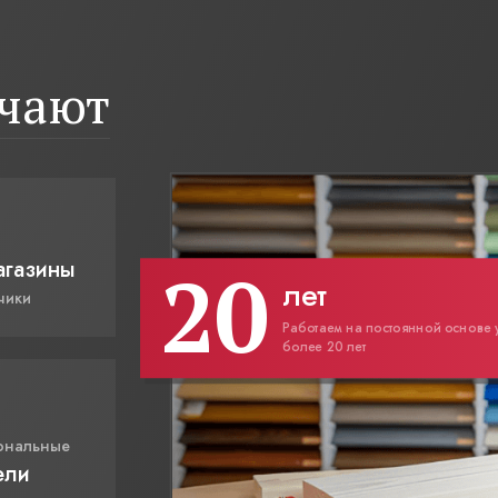
ичают
20
агазины
лет
чики
Работаем на постоянной основе 
более 20 лет
ональные
ели