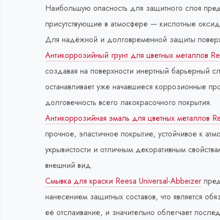
Наибольшую опасность для защитного слоя пред
присутствующие в атмосфере — кислотные оксид
Для надёжной и долговременной защиты поверх
Антикоррозийный грунт для цветных металлов 
создавая на поверхности инертный барьерный сл
останавливает уже начавшиеся коррозионные пр
долговечность всего лакокрасочного покрытия.
Антикоррозийная эмаль для цветных металлов Ree
прочное, эластичное покрытие, устойчивое к ат
укрывистости и отличным декоративным свойств
внешний вид.
Смывка для краски Reesa Universal-Abbeizer
пред
нанесением защитных составов, что является обя
её отслаивание, и значительно облегчает после