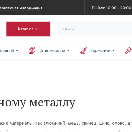
Контактная информация
Пн-Вск: 10:00 - 20:00
Каталог
нований
Для металла
Герметики
ному металлу
 такие материалы, как алюминий, медь, свинец, цинк, олово,