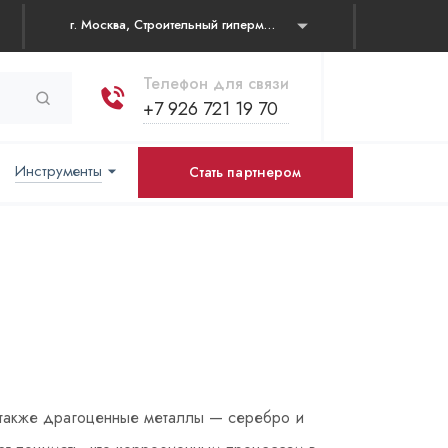
г. Москва, Строительный гипермаркет "Каширский двор" Каширское шоссе, д. 19 корп. 1, павильон № 31
Телефон для связи
+7 926 721 19 70
Инструменты
Стать партнером
 а также драгоценные металлы — серебро и