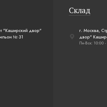
Склад
ет "Каширский двор"
г. Москва, С
вильон № 31
двор" Каширс
Пн-Вск: 10:00 -