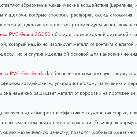
ставляют абразивные механические воздействия (царапины, и
ы и щелочи, которые способны растворять оксид алюминия.
ностей из цветных металлов мы рекомендуем использовать с
Reesa PVC-Grund 3G050
обладает превосходной адгезией к сл
ой, который надёжно изолирует металл от контакта с влагой 
оцессы, но и служит идеальной основой для нанесения фини
sa PVC-Einschichtlack
обеспечивает комплексную защиту и д
мосферным воздействиям, ультрафиолетовому излучению и пе
ам она надёжно защищает металл от коррозии на протяжении 
назначена для быстрого и эффективного удаления старых, п
зательным этапом подготовки поверхности. Её мощная формула
дующую механическую зачистку, позволяя добиться идеально ч