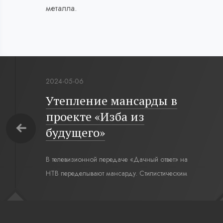
металла.
2024-05-06
Утепление мансарды в
проекте «Изба из
будущего»
В телевизионной передаче «Дачный ответ» на
НТВ переделывают мансарду. Стилистическим
интерьерным решением для комнаты под
крышей стал современный русский стиль. Русская
изба, бревенчатые стены выкрашенные в цвет