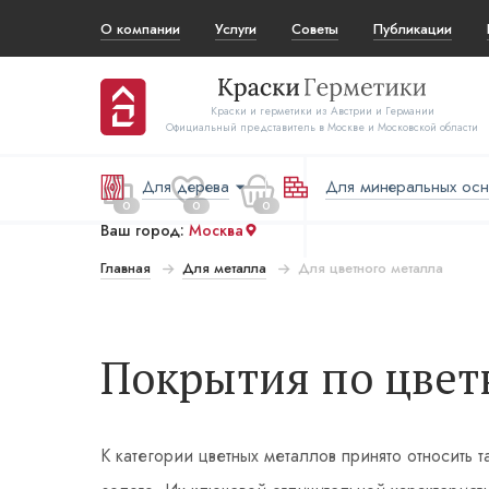
О компании
Услуги
Советы
Публикации
Краски и герметики из Австрии и Германии
Официальный представитель в Москве и Московской области
Для дерева
Для минеральных ос
0
0
0
Ваш город:
Москва
Главная
Для металла
Для цветного металла
 за все:
Перейти в корзину
₽
Покрытия по цвет
К категории цветных металлов принято относить