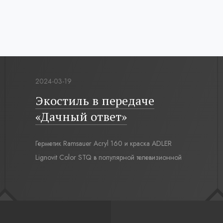
2024-03-19
Экостиль в передаче
«Дачный ответ»
Герметик Ramsauer Acryl 160 и краска ADLER
Lignovit Color STQ в популярной телевизионной
передаче «Дачный ответ» на НТВ, проект
«Экостиль и немного футбола».