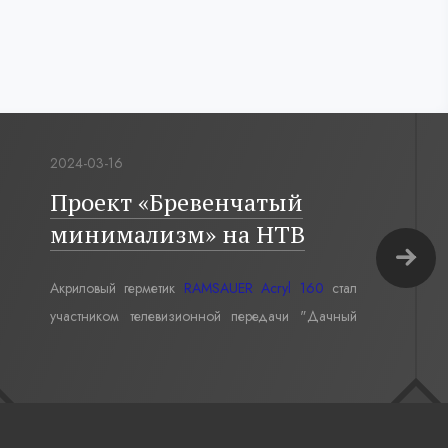
2024-03-16
Проект «Бревенчатый
минимализм» на НТВ
Акриловый герметик
RAMSAUER Acryl 160
стал
участником телевизионной передачи "Дачный
ответ" в проекте «Бревенчатый минимализм».