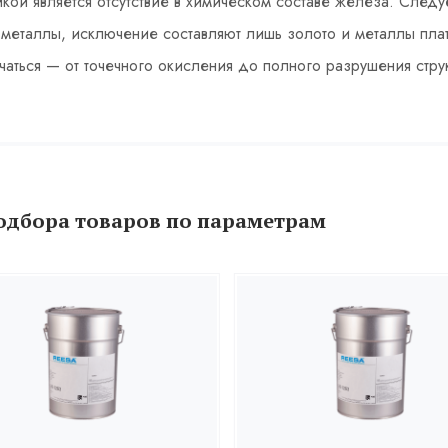
кой является отсутствие в химическом составе железа. Следу
металлы, исключение составляют лишь золото и металлы пла
чаться — от точечного окисления до полного разрушения стр
одбора товаров по параметрам