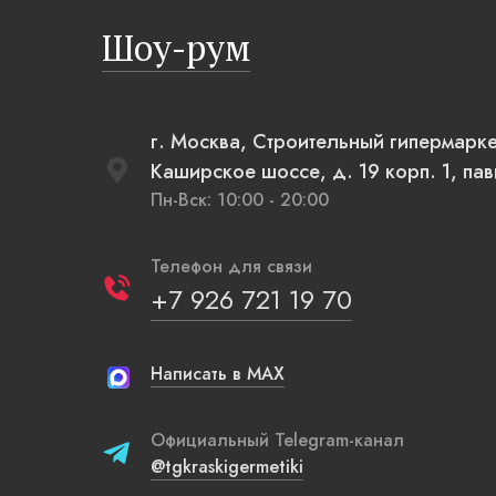
полыни, русская печь XXI века, светильники,
Шоу-рум
напоминающие плетеные вазы.
г. Москва, Строительный гипермарк
Каширское шоссе, д. 19 корп. 1, па
Пн-Вск: 10:00 - 20:00
Телефон для связи
+7 926 721 19 70
Написать в MAX
Официальный Telegram-канал
@tgkraskigermetiki