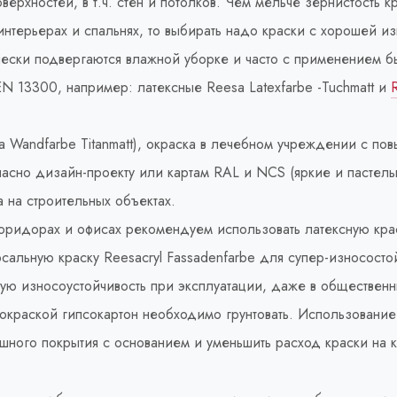
верхностей, в т.ч. стен и потолков. Чем мельче зернистость 
нтерьерах и спальнях, то выбирать надо краски с хорошей из
чески подвергаются влажной уборке и часто с применением б
N 13300, например: латексные Reesa Latexfarbe -Tuchmatt и
 Wandfarbe Titanmatt), окраска в лечебном учреждении с по
гласно дизайн-проекту или картам RAL и NCS (яркие и пастель
 на строительных объектах.
коридорах и офисах рекомендуем использовать латексную крас
льную краску Reesacryl Fassadenfarbe для супер-износостой
ую износоустойчивость при эксплуатации, даже в обществен
раской гипсокартон необходимо грунтовать. Использование R
ого покрытия с основанием и уменьшить расход краски на кв.