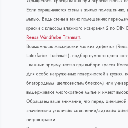
Укрывистость краски важна при окраске любых по
Если окрашиваются стены в жилых помещениях, и
мытью. Ведь стены в таких помещениях периоди
краски с классом влажного истирания 2 по DIN E
Reesa Wandfarbe Titanmatt
.
Возможность маскировки мелких дефектов (Reesa
Latexfarbe -Tuchmatt ), подбор нужного цвета со
- важные преимущества при выборе красок Reesa
Для особо нагруженных поверхностей в кухнях, 
благородным шелковистым блеском) или универса
выдерживают многократное мытье и имеют высок
Обращаем ваше внимание, что перед финишной ок
значительно увеличить сцепление/адгезию финишн
литров краски.