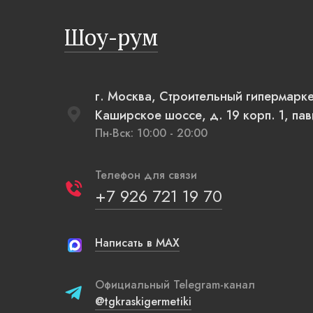
полыни, русская печь XXI века, светильники,
Шоу-рум
напоминающие плетеные вазы.
г. Москва, Строительный гипермарк
Каширское шоссе, д. 19 корп. 1, па
Пн-Вск: 10:00 - 20:00
Телефон для связи
+7 926 721 19 70
Написать в MAX
Официальный Telegram-канал
@tgkraskigermetiki