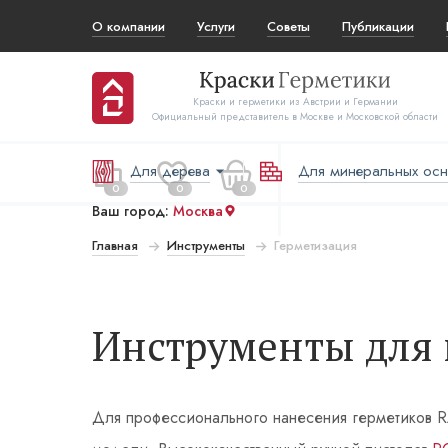
О компании
Услуги
Советы
Публикации
Краски и герметики из Австрии и Германии
Официальный представитель в Москве и Московской области
Для дерева
Для минеральных ос
0
0
0
Ваш город:
Москва
Главная
Инструменты
Герметизация
 за все:
Перейти в корзину
₽
Инструменты для 
Для профессионального нанесения герметиков R