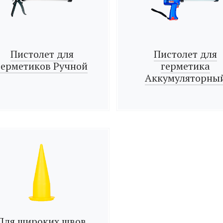
Пистолет для
Пистолет для
герметиков Ручной
герметика
Аккумуляторны
Для широких швов