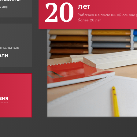
20
лет
чики
Работаем на постоянной основе 
более 20 лет
ональные
ели
вия