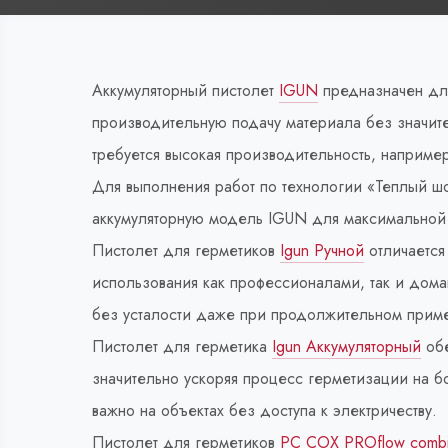
Аккумуляторный пистолет
IGUN
предназначен для
производительную подачу материала без значит
требуется высокая производительность, наприме
Для выполнения работ по технологии «Теплый шо
аккумуляторную модель IGUN для максимальной 
Пистолет для герметиков
Igun Ручной
отличается
использования как профессионалами, так и дом
без усталости даже при продолжительном прим
Пистолет для герметика
Igun Аккумуляторный
обе
значительно ускоряя процесс герметизации на б
важно на объектах без доступа к электричеству.
Пистолет для герметиков
РС СОХ PROflow combi