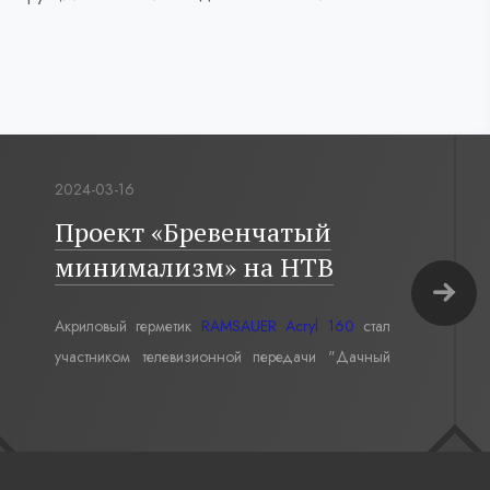
2024-03-16
Проект «Бревенчатый
минимализм» на НТВ
Акриловый герметик
RAMSAUER Acryl 160
стал
участником телевизионной передачи "Дачный
ответ" в проекте «Бревенчатый минимализм».