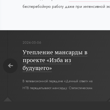
бесперебойную работу даже при интенсивной эк
2024-05-06
Утепление мансарды в
проекте «Изба из
будущего»
В телевизионной передаче «Дачный ответ» на
НТВ переделывают мансарду. Стилистическим
интерьерным решением для комнаты под
крышей стал современный русский стиль. Русская
изба, бревенчатые стены выкрашенные в цвет