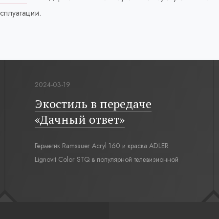
сплуатации.
2024-03-19
Экостиль в передаче
«Дачный ответ»
Герметик Ramsauer Acryl 160 и краска ADLER
Lignovit Color STQ в популярной телевизионной
передаче «Дачный ответ» на НТВ, проект
«Экостиль и немного футбола».