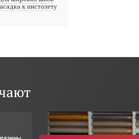
асадка к пистолету
ичают
агазины