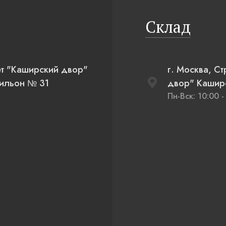
Склад
ет "Каширский двор"
г. Москва, С
вильон № 31
двор" Каширс
Пн-Вск: 10:00 -