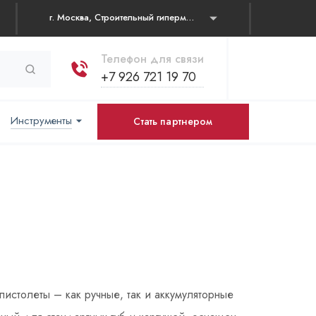
г. Москва, Строительный гипермаркет "Каширский двор" Каширское шоссе, д. 19 корп. 1, павильон № 31
Телефон для связи
+7 926 721 19 70
Инструменты
Стать партнером
столеты – как ручные, так и аккумуляторные