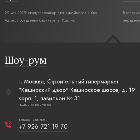
29 мая 2025г стартует семинар для дизайнеров в Уфе.
В телеви
Адрес проведения семинара: г. Уфа, ул.
переделы
Революционная,12. Время начала семинара 10:00.
интерьер
современн
бревенча
русская п
Шоу-рум
плетеные
г. Москва, Строительный гипермаркет
"Каширский двор" Каширское шоссе, д. 19
корп. 1, павильон № 31
Пн-Вск: 10:00 - 20:00
Телефон для связи
+7 926 721 19 70