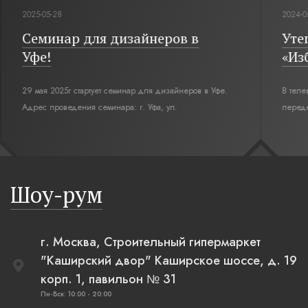
2025-05-28
2024-05-0
Семинар для дизайнеров в
Утепл
Уфе!
«Изба
29 мая 2025г стартует семинар для дизайнеров в Уфе.
В телеви
Адрес проведения семинара: г. Уфа, ул.
переделы
Революционная,12. Время начала семинара 10:00.
интерьер
современн
бревенча
русская п
Шоу-рум
плетеные
г. Москва, Строительный гипермаркет
"Каширский двор" Каширское шоссе, д. 19
корп. 1, павильон № 31
Пн-Вск: 10:00 - 20:00