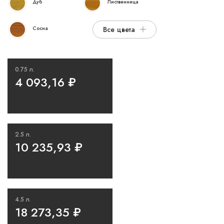
Дуб
Лиственница
Сосна
Все цвета
0.75 л.
4 093,16
₽
2.5 л.
10 235,93
₽
4.5 л.
18 273,35
₽