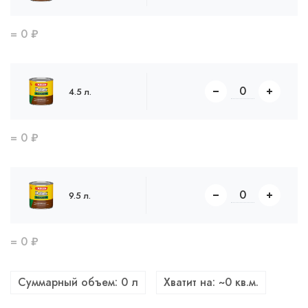
=
0
₽
4.5 л.
=
0
₽
9.5 л.
=
0
₽
Суммарный объем:
0
л
Хватит на: ~
0
кв.м.