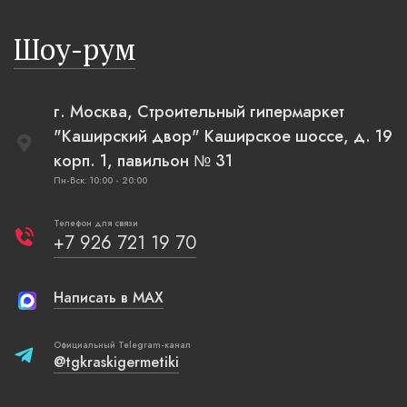
русская п
Шоу-рум
плетеные
г. Москва, Строительный гипермаркет
"Каширский двор" Каширское шоссе, д. 19
корп. 1, павильон № 31
Пн-Вск: 10:00 - 20:00
Телефон для связи
+7 926 721 19 70
Написать в MAX
Официальный Telegram-канал
@tgkraskigermetiki