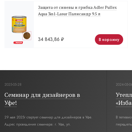
Защита от синевы и грибка Adler Pullex
Aqua 3in1-Lasur Палисандр 9.5 л
34 843,86
₽
В корзину
2025-05-28
2024-05-0
Семинар для дизайнеров в
Утепл
Уфе!
«Изба
29 мая 2025г стартует семинар для дизайнеров в Уфе.
В телеви
Адрес проведения семинара: г. Уфа, ул.
переделы
Революционная,12. Время начала семинара 10:00.
интерьер