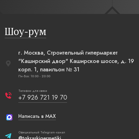
современн
бревенча
русская п
Шоу-рум
плетеные
г. Москва, Строительный гипермаркет
"Каширский двор" Каширское шоссе, д. 19
корп. 1, павильон № 31
Пн-Вск: 10:00 - 20:00
Телефон для связи
+7 926 721 19 70
Написать в MAX
Официальный Telegram-канал
@tgkraskigermetiki