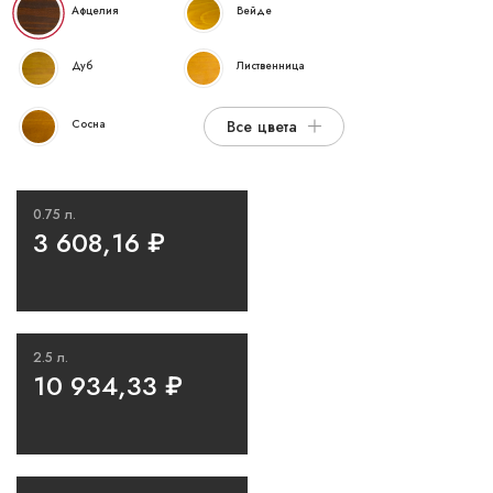
Афцелия
Вейде
Дуб
Лиственница
Сосна
Все цвета
0.75 л.
3 608,16
₽
2.5 л.
10 934,33
₽