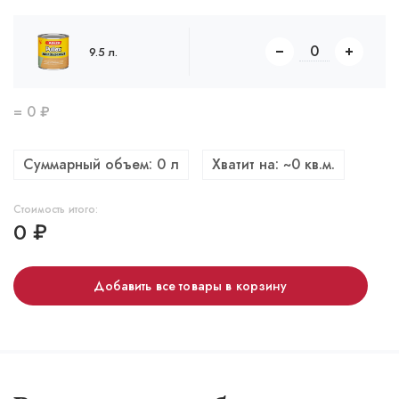
9.5 л.
=
0
₽
Суммарный объем:
0
л
Хватит на: ~
0
кв.м.
Стоимость итого:
0
₽
Добавить все товары в корзину