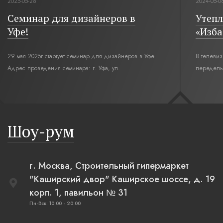
2025-05-28
2024-05-0
Семинар для дизайнеров в
Утепл
Уфе!
«Изба
29 мая 2025г стартует семинар для дизайнеров в Уфе.
В телеви
Адрес проведения семинара: г. Уфа, ул.
переделы
Революционная,12. Время начала семинара 10:00.
интерьер
современн
бревенча
русская п
Шоу-рум
плетеные
г. Москва, Строительный гипермаркет
"Каширский двор" Каширское шоссе, д. 19
корп. 1, павильон № 31
Пн-Вск: 10:00 - 20:00