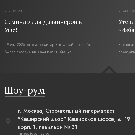
2025-05-28
2024-05-0
Семинар для дизайнеров в
Утепл
Уфе!
«Изба
29 мая 2025г стартует семинар для дизайнеров в Уфе.
В телеви
Адрес проведения семинара: г. Уфа, ул.
переделы
Революционная,12. Время начала семинара 10:00.
интерьер
современн
бревенча
русская п
Шоу-рум
плетеные
г. Москва, Строительный гипермаркет
"Каширский двор" Каширское шоссе, д. 19
корп. 1, павильон № 31
Пн-Вск: 10:00 - 20:00