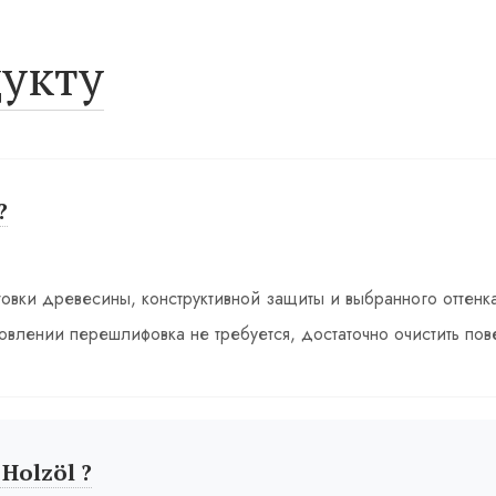
укту
?
товки древесины, конструктивной защиты и выбранного оттенк
овлении перешлифовка не требуется, достаточно очистить пове
Holzöl ?