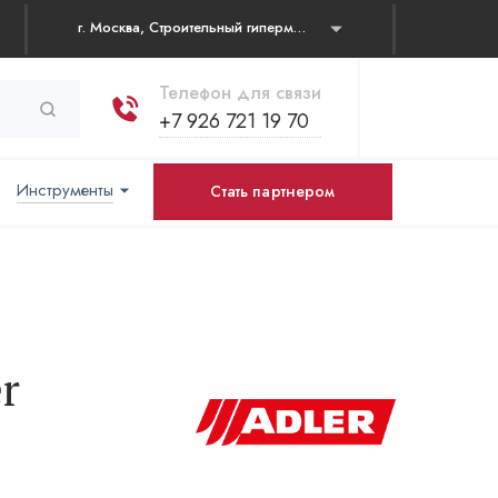
г. Москва, Строительный гипермаркет "Каширский двор" Каширское шоссе, д. 19 корп. 1, павильон № 31
Телефон для связи
+7 926 721 19 70
Инструменты
Стать партнером
r