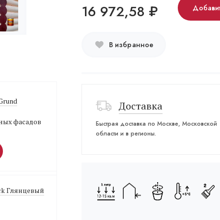
16 972,58
₽
Добавит
В избранное
 Grund
Доставка
ных фасадов
Быстрая доставка по Москве, Московской
области и в регионы.
ack Глянцевый