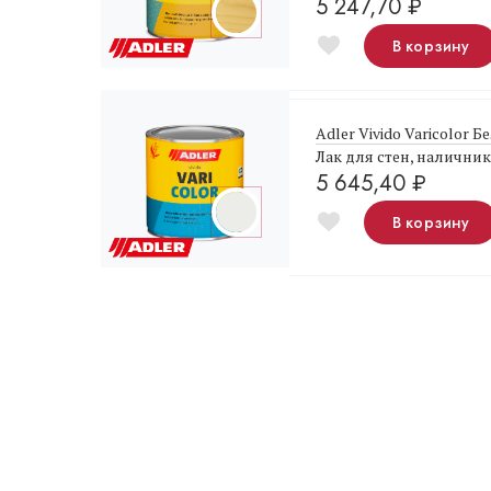
5 247,70
₽
В корзину
Adler Vivido Varicolor Б
Лак для стен, налични
5 645,40
₽
В корзину