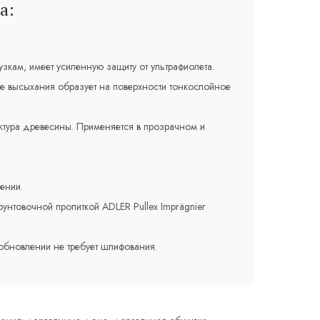
а:
зкам, имеет усиленную защиту от ультрафиолета.
е высыхания образует на поверхности тонкослойное
уктура древесины. Применяется в прозрачном и
ении.
рунтовочной пропиткой ADLER Pullex Imprägnier
 обновлении не требует шлифования.