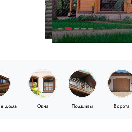
ые дома
Окна
Подшивы
Ворота