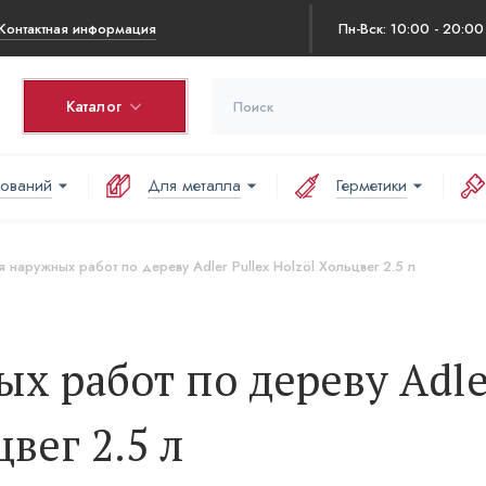
Контактная информация
Пн-Вск: 10:00 - 20:00
Каталог
нований
Для металла
Герметики
 наружных работ по дереву Adler Pullex Holzöl Хольцвег 2.5 л
х работ по дереву Adle
цвег 2.5 л