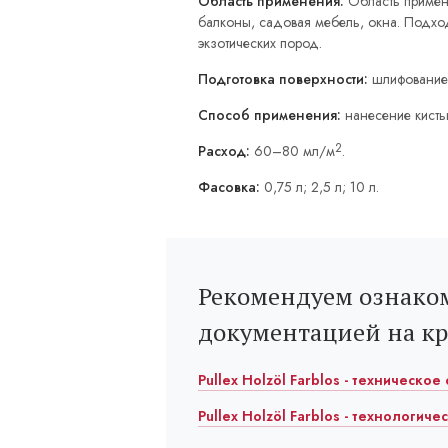
Область применения:
Область примен
балконы, садовая мебель, окна. Подхо
экзотических пород.
Подготовка поверхности:
шлифование
Способ применения:
нанесение кисть
2
Расход:
60–80 мл/м
.
Фасовка:
0,75 л; 2,5 л; 10 л.
Рекомендуем ознаком
документацией на к
Pullex Holzöl Farblos - техническое
Pullex Holzöl Farblos - технологиче