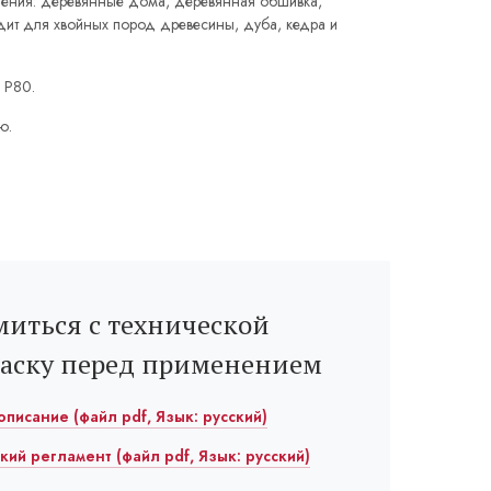
ения: деревянные дома, деревянная обшивка,
дит для хвойных пород древесины, дуба, кедра и
 P80.
ю.
иться с технической
раску перед применением
 описание (файл pdf, Язык: русский)
ский регламент (файл pdf, Язык: русский)