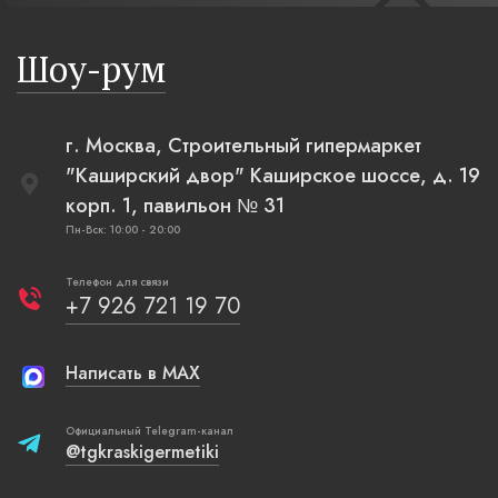
бревенча
русская п
Шоу-рум
плетеные
г. Москва, Строительный гипермаркет
"Каширский двор" Каширское шоссе, д. 19
корп. 1, павильон № 31
Пн-Вск: 10:00 - 20:00
Телефон для связи
+7 926 721 19 70
Написать в MAX
Официальный Telegram-канал
@tgkraskigermetiki