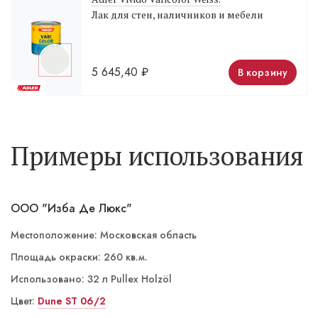
Лак для стен, наличников и мебели
5 645,40
₽
В корзину
Примеры использования
ООО "Изба Де Люкс"
Местоположение: Московская область
Площадь окраски: 260 кв.м.
Использовано: 32 л Pullex Holzöl
Цвет:
ST 06/5 Nomade
Dune ST 06/2
ST 06/1 Weiss Tiger
ST 03/4 Yoga светлая
ST 03/4 Yoga темная