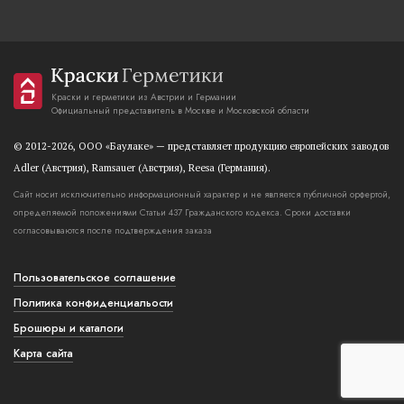
Краски и герметики из Австрии и Германии
Официальный представитель в Москве и Московской области
© 2012-2026, OOO «Баулаке» — представляет продукцию европейских заводов
Adler (Австрия), Ramsauer (Австрия), Reesa (Германия).
Сайт носит исключительно информационный характер и не является публичной орфертой,
определяемой положениями Статьи 437 Гражданского кодекса. Сроки доставки
согласовываются после подтверждения заказа
Пользовательское соглашение
Политика конфиденциальости
Брошюры и каталоги
Карта сайта