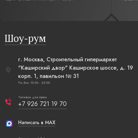
Революционная,12. Время начала семинара 10:00.
интерьер
современн
бревенча
русская п
Шоу-рум
плетеные
г. Москва, Строительный гипермаркет
"Каширский двор" Каширское шоссе, д. 19
корп. 1, павильон № 31
Пн-Вск: 10:00 - 20:00
Телефон для связи
+7 926 721 19 70
Написать в MAX