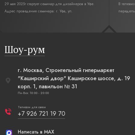
29 мая 2025г стартует семинар для дизайнеров в Уфе.
В телеви
Адрес проведения семинара: г. Уфа, ул.
переделы
Революционная,12. Время начала семинара 10:00.
интерьер
современн
бревенча
русская п
Шоу-рум
плетеные
г. Москва, Строительный гипермаркет
"Каширский двор" Каширское шоссе, д. 19
корп. 1, павильон № 31
Пн-Вск: 10:00 - 20:00
Телефон для связи
+7 926 721 19 70
Написать в MAX