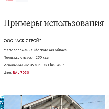
Примеры использования
ООО "АСК-СТРОЙ"
Местоположение: Московская область
Площадь окраски: 250 кв.м.
Использовано: 35 л Pullex Plus Lasur
Цвет:
LW 01/3 Лиственница
RAL 7030
LW 02/4 Палисандр
LW 02/3 Орех
ST 06/5 Номаде
ST 03/4 Йога темная
LW 01/3 Лиственница
LW 01/3 Лиственница