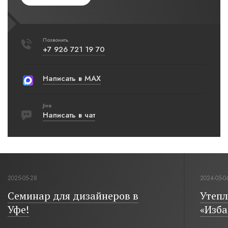
Позвонить
+7 926 721 19 70
Написать в MAX
Jivo
Написать в чат
2025-05-28
2024-05-0
Семинар для дизайнеров в
Утепл
Уфе!
«Изба