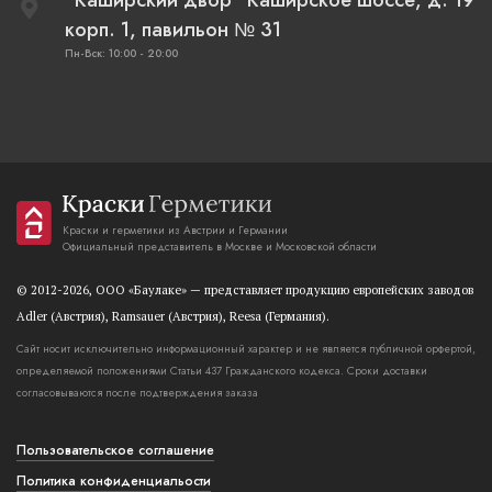
"Каширский двор" Каширское шоссе, д. 19
корп. 1, павильон № 31
Пн-Вск: 10:00 - 20:00
Краски и герметики из Австрии и Германии
Официальный представитель в Москве и Московской области
© 2012-2026, OOO «Баулаке» — представляет продукцию европейских заводов
Adler (Австрия), Ramsauer (Австрия), Reesa (Германия).
Сайт носит исключительно информационный характер и не является публичной орфертой,
определяемой положениями Статьи 437 Гражданского кодекса. Сроки доставки
согласовываются после подтверждения заказа
Пользовательское соглашение
Политика конфиденциальости