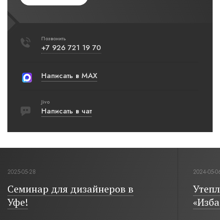
Позвонить
+7 926 721 19 70
Написать в MAX
Jivo
Написать в чат
2025-05-28
2024-05-0
Семинар для дизайнеров в
Утепл
Уфе!
«Изба