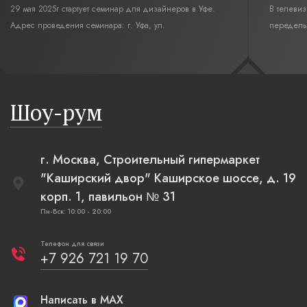
29 мая 2025г стартует семинар для дизайнеров в Уфе.
В телеви
Адрес проведения семинара: г. Уфа, ул.
переделы
Революционная,12. Время начала семинара 10:00.
интерьер
современн
бревенча
русская п
Шоу-рум
плетеные
г. Москва, Строительный гипермаркет
"Каширский двор" Каширское шоссе, д. 19
корп. 1, павильон № 31
Пн-Вск: 10:00 - 20:00
Телефон для связи
+7 926 721 19 70
Написать в MAX