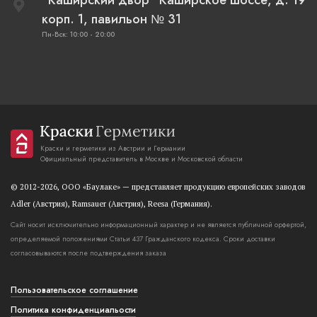
"Каширский двор" Каширское шоссе, д. 19
корп. 1, павильон № 31
Пн-Вск: 10:00 - 20:00
Краски и герметики из Австрии и Германии
Официальный представитель в Москве и Московской области
© 2012-2026, OOO «Баулаке» — представляет продукцию европейских заводов
Adler (Австрия), Ramsauer (Австрия), Reesa (Германия).
Сайт носит исключительно информационный характер и не является публичной орфертой,
определяемой положениями Статьи 437 Гражданского кодекса. Сроки доставки
согласовываются после подтверждения заказа
Пользовательское соглашение
Политика конфиденциальости