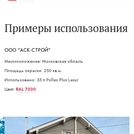
Примеры использования
ООО "АСК-СТРОЙ"
Местоположение: Московская область
Площадь окраски: 250 кв.м.
Использовано: 35 л Pullex Plus Lasur
Цвет:
LW 01/3 Лиственница
RAL 7030
LW 02/4 Палисандр
LW 02/3 Орех
ST 06/5 Номаде
ST 03/4 Йога темная
LW 01/3 Лиственница
LW 01/3 Лиственница