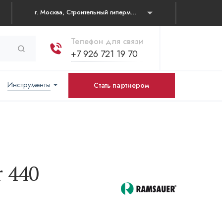
г. Москва, Строительный гипермаркет "Каширский двор" Каширское шоссе, д. 19 корп. 1, павильон № 31
Телефон для связи
+7 926 721 19 70
Инструменты
Стать партнером
 440