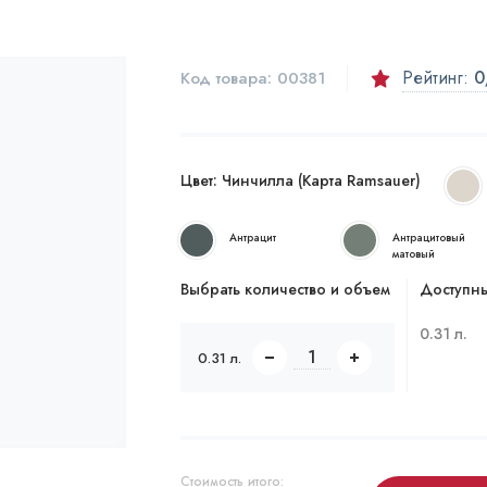
Рейтинг:
0
Код товара:
00381
Цвет:
Чинчилла (Карта Ramsauer)
Антрацит
Антрацитовый
матовый
Выбрать количество и объем
Доступны
0.31 л.
0.31 л.
Стоимость итого: