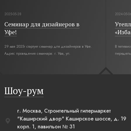
2025-05-28
2024-05-0
Семинар для дизайнеров в
Утепл
Уфе!
«Изба
29 мая 2025г стартует семинар для дизайнеров в Уфе.
В телеви
Адрес проведения семинара: г. Уфа, ул.
переделы
Революционная,12. Время начала семинара 10:00.
интерьер
современн
бревенча
русская п
Шоу-рум
плетеные
г. Москва, Строительный гипермаркет
"Каширский двор" Каширское шоссе, д. 19
корп. 1, павильон № 31