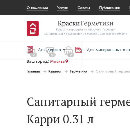
О компании
Услуги
Советы
Публикации
Краски и герметики из Австрии и Германии
Официальный представитель в Москве и Московской области
Для дерева
Для минеральных ос
0
0
0
Ваш город:
Москва
Главная
Каталог
Герметики
Санитарный гермет
 за все:
Перейти в корзину
₽
Санитарный герме
Карри 0.31 л