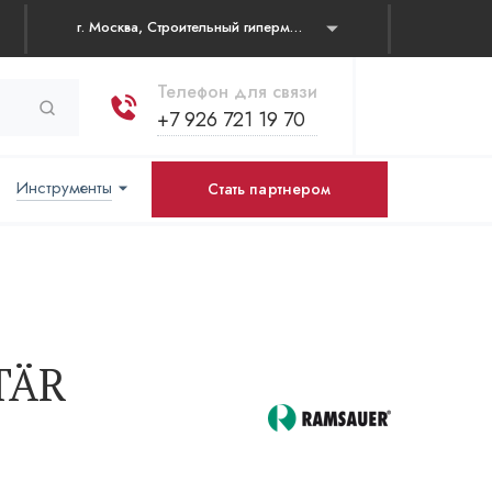
г. Москва, Строительный гипермаркет "Каширский двор" Каширское шоссе, д. 19 корп. 1, павильон № 31
Телефон для связи
+7 926 721 19 70
Инструменты
Стать партнером
TÄR