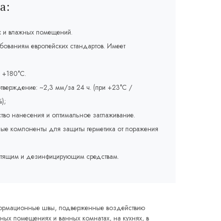
а:
х и влажных помещений.
ебованиям европейских стандартов. Имеет
о +180°C.
тверждение: ~2,3 мм/за 24 ч. (при +23°C /
);
ство нанесения и оптимальное заглаживание.
ые компоненты для защиты герметика от поражения
истящим и дезинфицирующим средствам.
ормационные швы, подверженные воздействию
ных помещениях и ванных комнатах, на кухнях, в