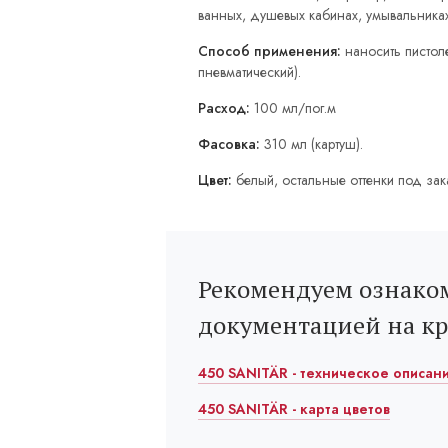
ванных, душевых кабинах, умывальниках
Способ применения:
наносить пистоле
пневматический).
Расход:
100 мл/пог.м
Фасовка:
310 мл (картуш).
Цвет:
белый, остальные оттенки под зак
Рекомендуем ознаком
документацией на к
450 SANITÄR - техническое описани
450 SANITÄR - карта цветов