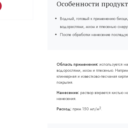
Особенности продукт
Водный, готовый к применению биоци
водораслями, мхом и плесенью снару
После обработки нанесение последую
Область применения:
используется н
водорослями, мхом и плесенью. Наприме
клинкерная и известково-песчаная кир
покрытия.
Нанесение:
раствор втирается кистью 
нанесения.
2
Расход:
прим 150 мл/м
.