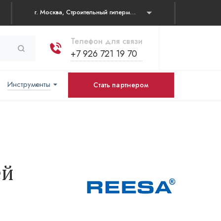
г. Москва, Строительный гипермаркет "Каширский двор" Каширское шоссе, д. 19 корп. 1, павильон № 31
Телефон для связи
+7 926 721 19 70
Инструменты
Стать партнером
ей