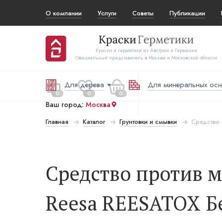
О компании
Услуги
Советы
Публикации
Краски и герметики из Австрии и Германии
Официальный представитель в Москве и Московской области
Для дерева
Для минеральных ос
0
0
0
Ваш город:
Москва
Главная
Каталог
Грунтовки и смывки
Средство 
 за все:
Перейти в корзину
₽
Средство против м
Reesa REESATOX Б