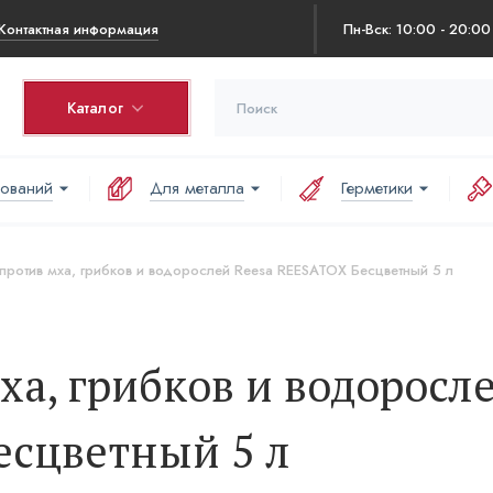
Контактная информация
Пн-Вск: 10:00 - 20:00
Каталог
нований
Для металла
Герметики
против мха, грибков и водорослей Reesa REESATOX Бесцветный 5 л
ха, грибков и водоросл
есцветный 5 л