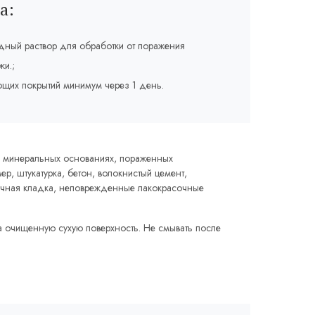
а:
дный раствор для обработки от поражения
жи.;
щих покрытий минимум через 1 день.
а минеральных основаниях, пораженных
р, штукатурка, бетон, волокнистый цемент,
пичная кладка, неповрежденные лакокрасочные
на очищенную сухую поверхность. Не смывать после