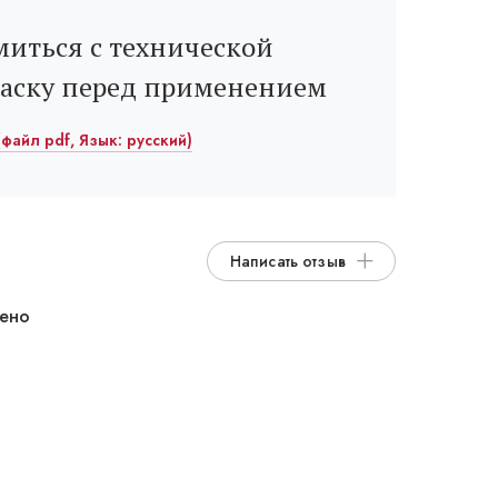
иться с технической
раску перед применением
файл pdf, Язык: русский)
Написать отзыв
дено