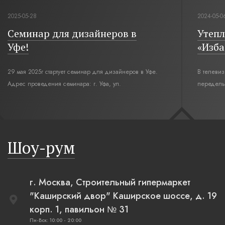
2025-05-28
2024-05-0
Семинар для дизайнеров в
Утепл
Уфе!
«Изба
29 мая 2025г стартует семинар для дизайнеров в Уфе.
В телеви
Адрес проведения семинара: г. Уфа, ул.
переделы
Революционная,12. Время начала семинара 10:00.
интерьер
современн
бревенча
русская п
Шоу-рум
плетеные
г. Москва, Строительный гипермаркет
"Каширский двор" Каширское шоссе, д. 19
корп. 1, павильон № 31
Пн-Вск: 10:00 - 20:00