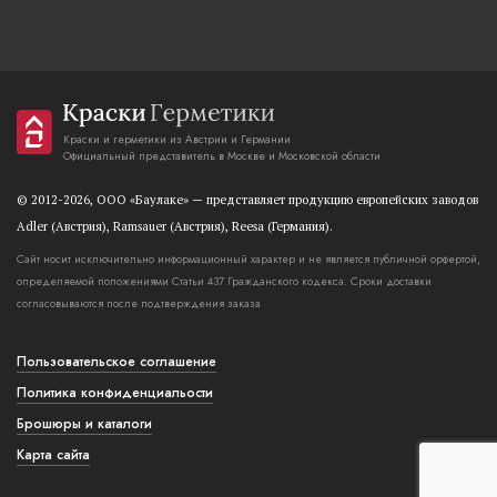
Краски и герметики из Австрии и Германии
Официальный представитель в Москве и Московской области
© 2012-2026, OOO «Баулаке» — представляет продукцию европейских заводов
Adler (Австрия), Ramsauer (Австрия), Reesa (Германия).
Сайт носит исключительно информационный характер и не является публичной орфертой,
определяемой положениями Статьи 437 Гражданского кодекса. Сроки доставки
согласовываются после подтверждения заказа
Пользовательское соглашение
Политика конфиденциальости
Брошюры и каталоги
Карта сайта