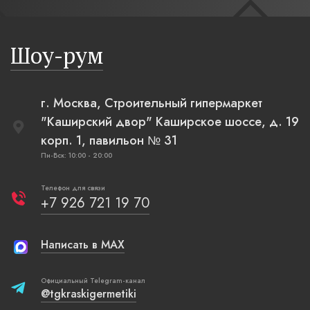
современн
бревенча
русская п
Шоу-рум
плетеные
г. Москва, Строительный гипермаркет
"Каширский двор" Каширское шоссе, д. 19
корп. 1, павильон № 31
Пн-Вск: 10:00 - 20:00
Телефон для связи
+7 926 721 19 70
Написать в MAX
Официальный Telegram-канал
@tgkraskigermetiki