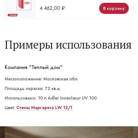
4 462,00
₽
В корзину
Примеры использования
Компания "Теплый дом"
Местоположение: Московская обл.
Площадь окраски: 72 кв.м.
Использовано: 10 л Adler Innenlasur UV 100
Цвет:
ST 14/4 Кампань
Стены Маргарита LW 12/1
Маргарита LW 12/1