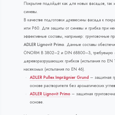
Покрытие подойдёт как для новых фасадов, так 
синевы.
В качестве подготовки древесины фасада к покр
или Р60. Для защиты от синевы и грибка при н
эффективные составы, например: грунтовочные п
ADLER Lignovit Primo
. Данные составы обеспеч
ÖNORM B 3802–2 и DIN 68800–3, требуемую защ
дереворазрушающих грибков (испытания по EN 1
насекомых (испытания по EN 46).
ADLER Pullex Imprägnier Grund
– защитная г
основе растворителя без ароматических угле
ADLER Lignovit Primo
– защитная грунтовочн
основе.