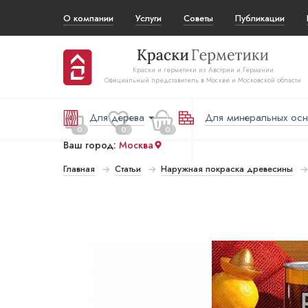
О компании
Услуги
Советы
Публикации
Краски и герметики из Австрии и Германии
Официальный представитель в Москве и Московской области
Для дерева
Для минеральных ос
0
0
0
Ваш город:
Москва
Главная
Статьи
Наружная покраска древесины
 за все:
Перейти в корзину
₽