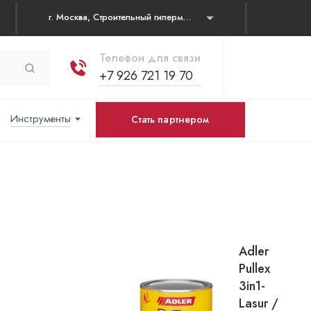
г. Москва, Строительный гипермаркет "Каширский двор" Каширское шоссе, д. 19 корп. 1, павильон № 31
Телефон для связи
+7 926 721 19 70
Инструменты
Стать партнером
Adler
Pullex
3in1-
Lasur /