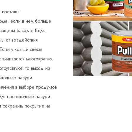
 составы.
ома, если в нем больше
 защиты фасада. Ведь
ны от воздействия
 Если у крыши свесы
величивается многократно.
тсутствуют, то выход из
иточные лазури.
ичения в выборе продуктов
дут пропиточные лазури.
 сохранить покрытие на