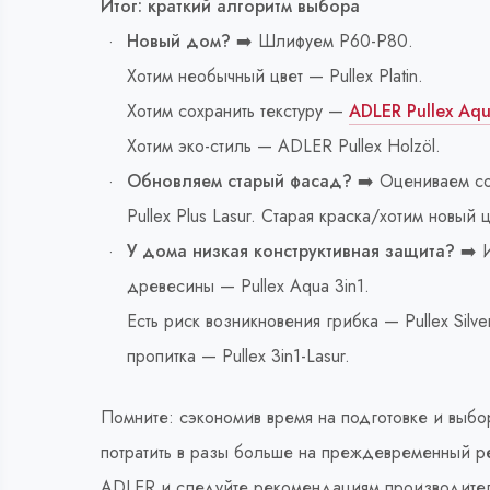
Итог: краткий алгоритм выбора
Новый дом?
➡️ Шлифуем Р60-Р80.
Хотим необычный цвет — Pullex Platin.
Хотим сохранить текстуру —
ADLER Pullex Aqu
Хотим эко-стиль — ADLER Pullex Holzöl.
Обновляем старый фасад?
➡️ Оцениваем со
Pullex Plus Lasur. Старая краска/хотим новый ц
У дома низкая конструктивная защита?
➡️ 
древесины — Pullex Aqua 3in1.
Есть риск возникновения грибка — Pullex Si
пропитка — Pullex 3in1-Lasur.
Помните: сэкономив время на подготовке и выб
потратить в разы больше на преждевременный ре
ADLER и следуйте рекомендациям производител