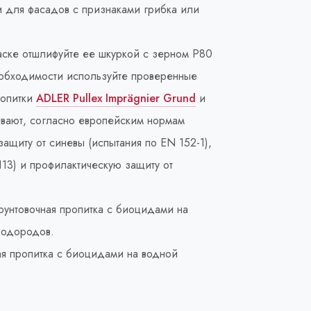
и для фасадов с признаками грибка или
аске отшлифуйте ее шкуркой с зерном Р80
еобходимости используйте проверенные
ропитки
ADLER Pullex Imprägnier Grund
и
ивают, согласно европейским нормам
иту от синевы (испытания по EN 152-1),
13) и профилактическую защиту от
рунтовочная пропитка с биоцидами на
водородов.
ая пропитка с биоцидами на водной