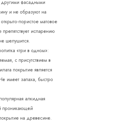
 другими фасадными
ину и не образуют на
 открыто-пористое матовое
е препятствует испарению
не шелушится.
питка «три в одном»:
яемая, с присутствием в
илата покрытие является
Не имеет запаха, быстро
популярная алкидная
ой проникающей
покрытие на древесине.