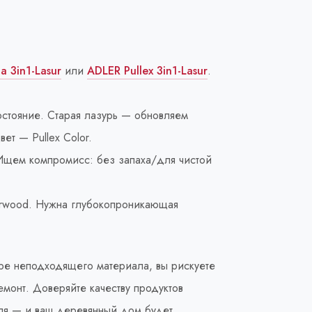
a 3in1-Lasur
или
ADLER Pullex 3in1-Lasur
.
стояние. Старая лазурь — обновляем
вет — Pullex Color.
Ищем компромисс: без запаха/для чистой
lverwood. Нужна глубокопроникающая
оре неподходящего материала, вы рискуете
монт. Доверяйте качеству продуктов
я — и ваш деревянный дом будет